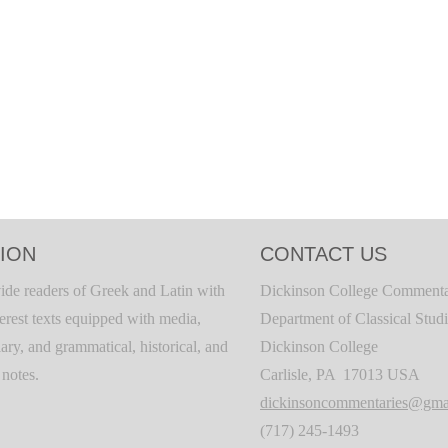
ION
CONTACT US
ide readers of Greek and Latin with
Dickinson College Commenta
terest texts equipped with media,
Department of Classical Stud
ary, and grammatical, historical, and
Dickinson College
c notes.
Carlisle, PA 17013 USA
dickinsoncommentaries@gma
(717) 245-1493