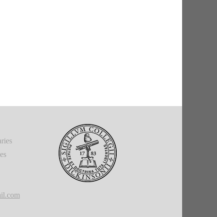
ries
ies
il.com