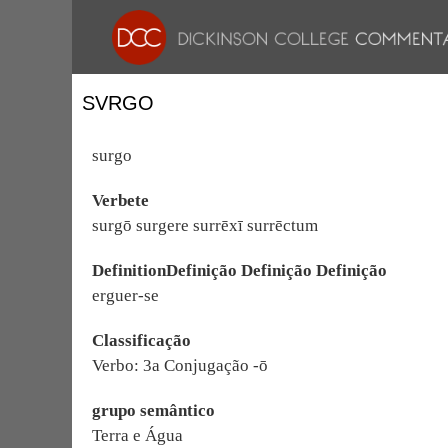
SVRGO
surgo
Verbete
surgō surgere surrēxī surrēctum
DefinitionDefinição Definição Definição
erguer-se
Classificação
Verbo: 3a Conjugação -ō
grupo semântico
Terra e Água