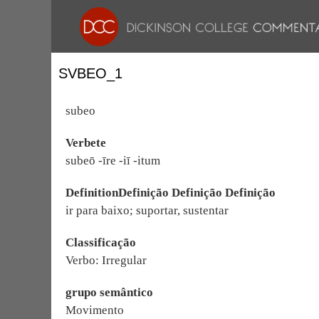
SVBEO_1
subeo
Verbete
subeō -īre -iī -itum
DefinitionDefinição Definição Definição
ir para baixo; suportar, sustentar
Classificação
Verbo: Irregular
grupo semântico
Movimento