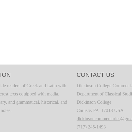
ION
CONTACT US
ide readers of Greek and Latin with
Dickinson College Commenta
terest texts equipped with media,
Department of Classical Stud
ary, and grammatical, historical, and
Dickinson College
c notes.
Carlisle, PA 17013 USA
dickinsoncommentaries@gma
(717) 245-1493