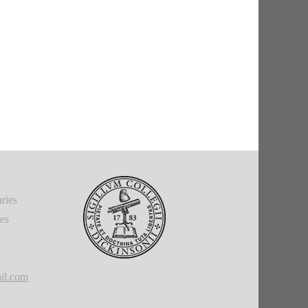
ries
ies
il.com