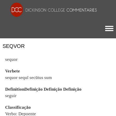
Togg
SEQVOR
sequor
Verbete
sequor sequī secūtus sum
DefinitionDefinição Definição Definição
seguir
Classificação
Verbo: Depoente