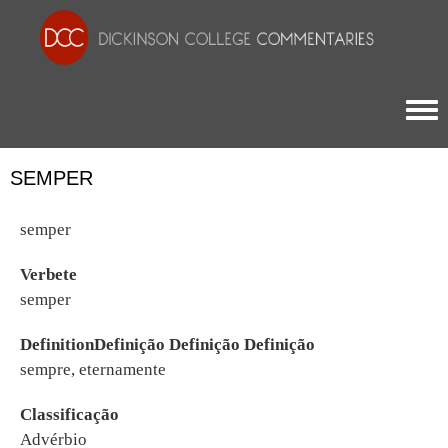
Togg
SEMPER
semper
Verbete
semper
DefinitionDefinição Definição Definição
sempre, eternamente
Classificação
Advérbio