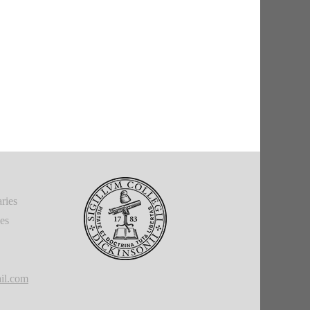
ries
ies
il.com