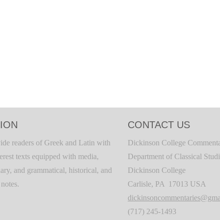
ION
CONTACT US
ide readers of Greek and Latin with
Dickinson College Commenta
terest texts equipped with media,
Department of Classical Stud
ary, and grammatical, historical, and
Dickinson College
c notes.
Carlisle, PA 17013 USA
dickinsoncommentaries@gma
(717) 245-1493