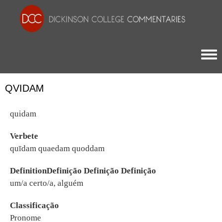
Togg
QVIDAM
quidam
Verbete
quīdam quaedam quoddam
DefinitionDefinição Definição Definição
um/a certo/a, alguém
Classificação
Pronome