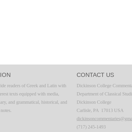
ION
CONTACT US
ide readers of Greek and Latin with
Dickinson College Commenta
terest texts equipped with media,
Department of Classical Stud
ary, and grammatical, historical, and
Dickinson College
c notes.
Carlisle, PA 17013 USA
dickinsoncommentaries@gma
(717) 245-1493