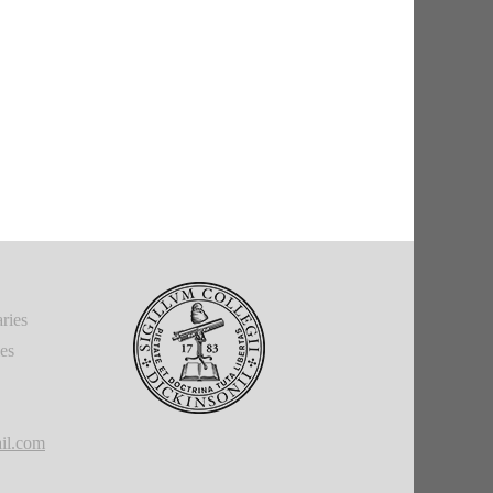
ries
ies
il.com