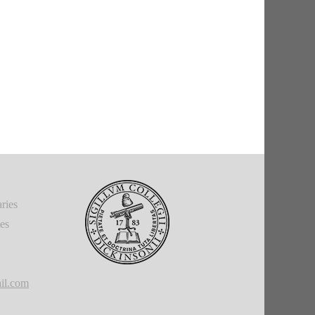
ries
ies
il.com