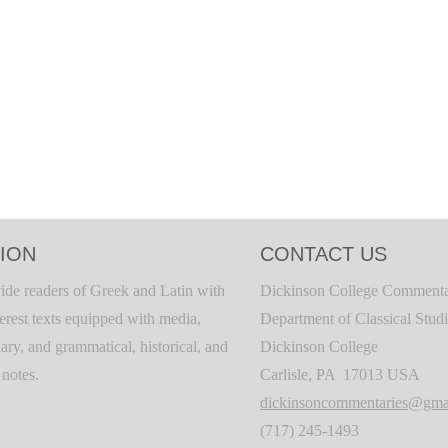
ION
CONTACT US
ide readers of Greek and Latin with
Dickinson College Commenta
terest texts equipped with media,
Department of Classical Stud
ary, and grammatical, historical, and
Dickinson College
c notes.
Carlisle, PA 17013 USA
dickinsoncommentaries@gma
(717) 245-1493