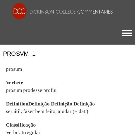
Togg
PROSVM_1
prosum
Verbete
prōsum prodesse profuī
DefinitionDefinição Definição Definição
ser útil, fazer bem feito, ajudar (+ dat.)
Classificação
Verbo: Irregular