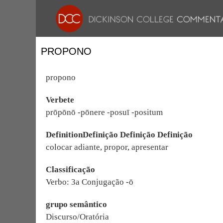
PROPONO
propono
Verbete
prōpōnō -pōnere -posuī -positum
DefinitionDefinição Definição Definição
colocar adiante, propor, apresentar
Classificação
Verbo: 3a Conjugação -ō
grupo semântico
Discurso/Oratória