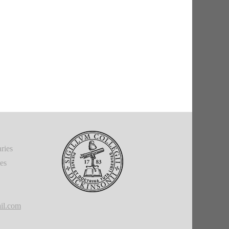
ries
ies
il.com