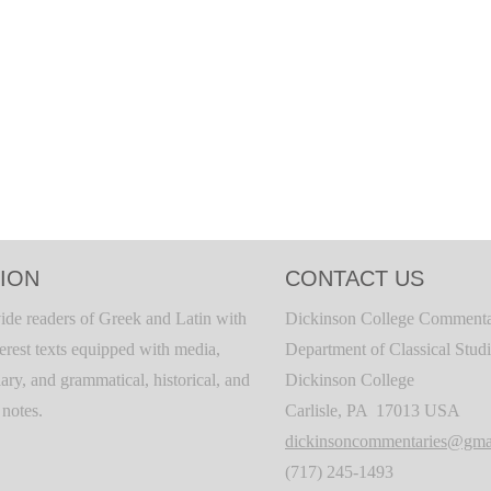
ION
CONTACT US
ide readers of Greek and Latin with
Dickinson College Commenta
terest texts equipped with media,
Department of Classical Stud
ary, and grammatical, historical, and
Dickinson College
c notes.
Carlisle, PA 17013 USA
dickinsoncommentaries@gma
(717) 245-1493