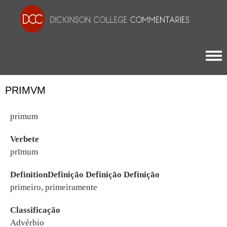
Togg
PRIMVM
primum
Verbete
prīmum
DefinitionDefinição Definição Definição
primeiro, primeiramente
Classificação
Advérbio