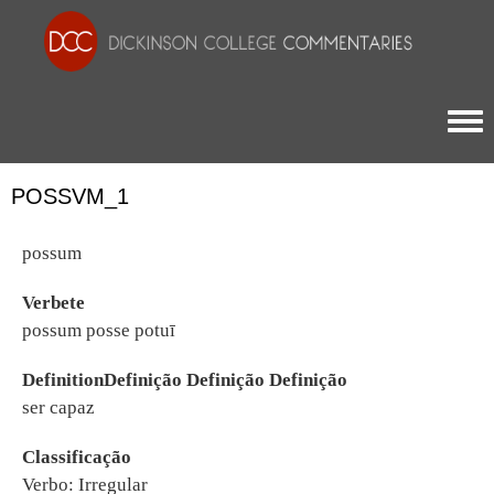
Togg
POSSVM_1
possum
Verbete
possum posse potuī
DefinitionDefinição Definição Definição
ser capaz
Classificação
Verbo: Irregular