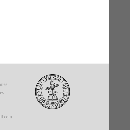
ries
ies
il.com