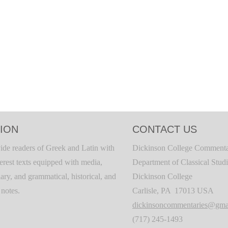
ION
CONTACT US
ide readers of Greek and Latin with
Dickinson College Commenta
terest texts equipped with media,
Department of Classical Stud
ary, and grammatical, historical, and
Dickinson College
c notes.
Carlisle, PA 17013 USA
dickinsoncommentaries@gma
(717) 245-1493