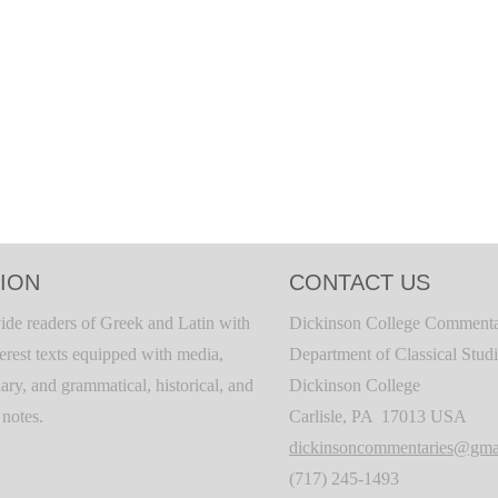
ION
CONTACT US
ide readers of Greek and Latin with
Dickinson College Commenta
terest texts equipped with media,
Department of Classical Stud
ary, and grammatical, historical, and
Dickinson College
c notes.
Carlisle, PA 17013 USA
dickinsoncommentaries@gma
(717) 245-1493