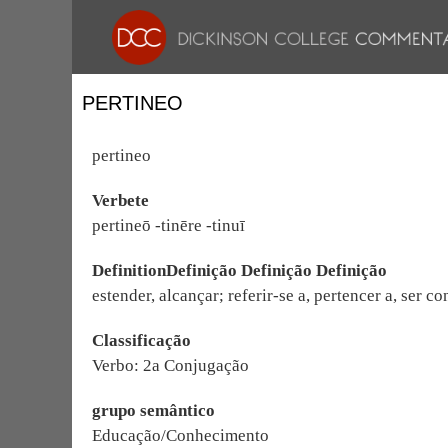
PERTINEO
pertineo
Verbete
pertineō -tinēre -tinuī
DefinitionDefinição Definição Definição
estender, alcançar; referir-se a, pertencer a, ser c
Classificação
Verbo: 2a Conjugação
grupo semântico
Educação/Conhecimento