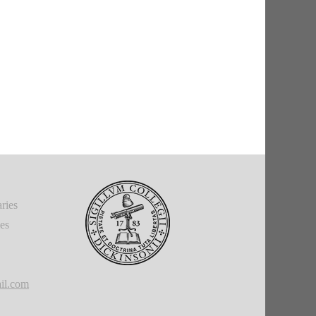
ries
ies
il.com