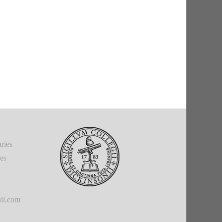
ries
ies
il.com