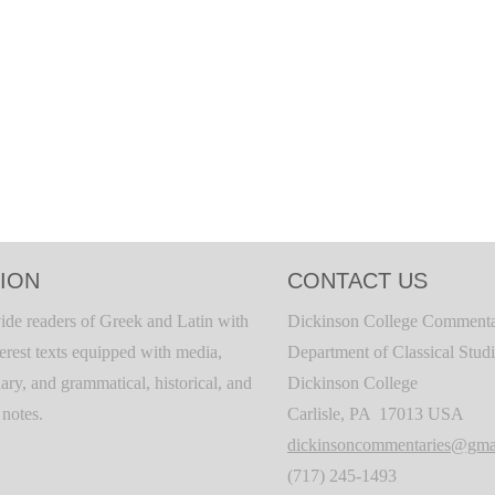
ION
CONTACT US
ide readers of Greek and Latin with
Dickinson College Commenta
terest texts equipped with media,
Department of Classical Stud
ary, and grammatical, historical, and
Dickinson College
c notes.
Carlisle, PA 17013 USA
dickinsoncommentaries@gma
(717) 245-1493