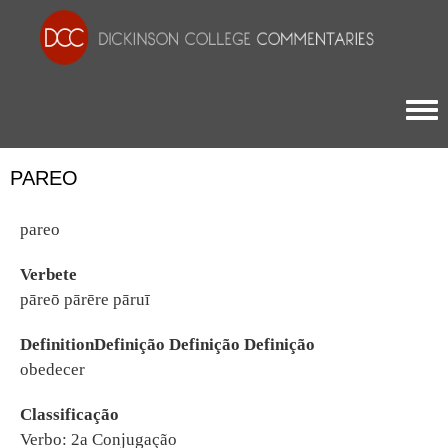
Togg
PAREO
pareo
Verbete
pāreō pārēre pāruī
DefinitionDefinição Definição Definição
obedecer
Classificação
Verbo: 2a Conjugação