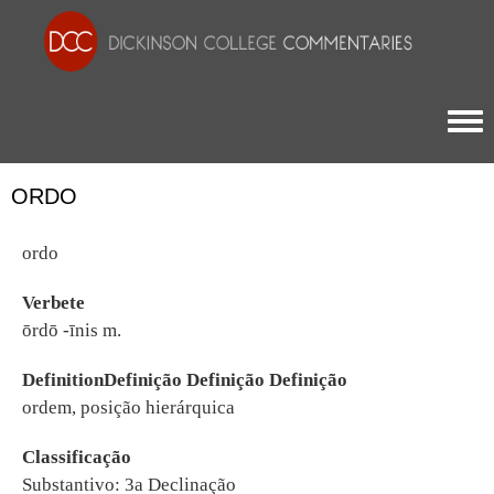
Togg
ORDO
ordo
Verbete
ōrdō -īnis m.
DefinitionDefinição Definição Definição
ordem, posição hierárquica
Classificação
Substantivo: 3a Declinação