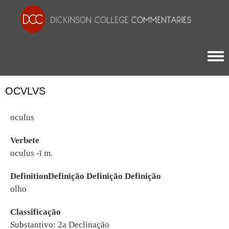
Togg
OCVLVS
oculus
Verbete
oculus -ī m.
DefinitionDefinição Definição Definição
olho
Classificação
Substantivo: 2a Declinação