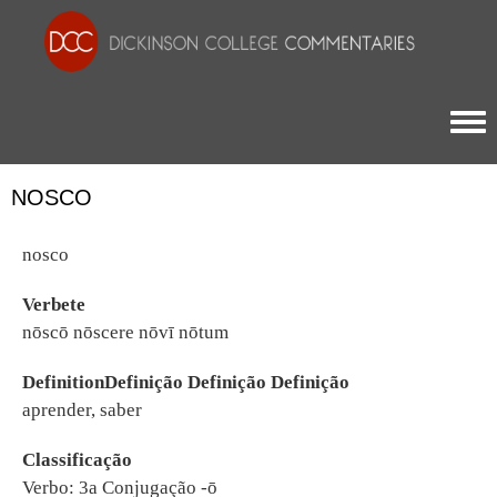
Togg
NOSCO
nosco
Verbete
nōscō nōscere nōvī nōtum
DefinitionDefinição Definição Definição
aprender, saber
Classificação
Verbo: 3a Conjugação -ō