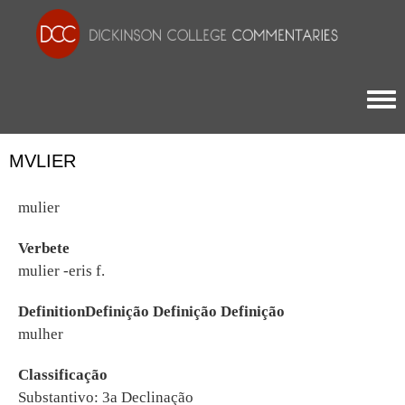
Togg
MVLIER
mulier
Verbete
mulier -eris f.
DefinitionDefinição Definição Definição
mulher
Classificação
Substantivo: 3a Declinação