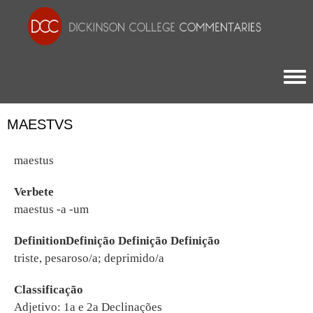
Togg
MAESTVS
maestus
Verbete
maestus -a -um
DefinitionDefinição Definição Definição
triste, pesaroso/a; deprimido/a
Classificação
Adjetivo: 1a e 2a Declinações