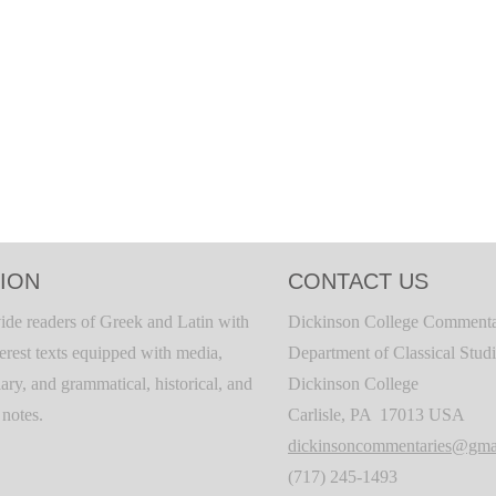
ION
CONTACT US
ide readers of Greek and Latin with
Dickinson College Commenta
terest texts equipped with media,
Department of Classical Stud
ary, and grammatical, historical, and
Dickinson College
c notes.
Carlisle, PA 17013 USA
dickinsoncommentaries@gma
(717) 245-1493