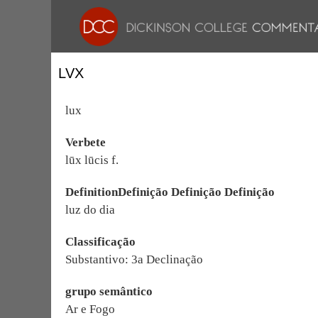
LVX
lux
Verbete
lūx lūcis f.
DefinitionDefinição Definição Definição
luz do dia
Classificação
Substantivo: 3a Declinação
grupo semântico
Ar e Fogo