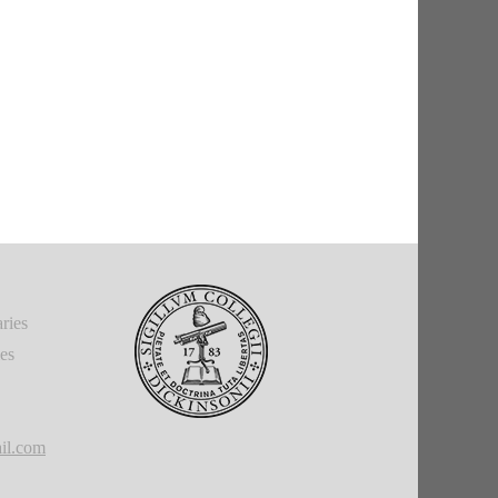
ries
ies
il.com