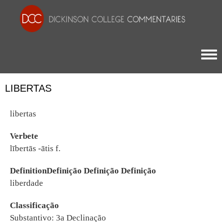
Togg
LIBERTAS
libertas
Verbete
lībertās -ātis f.
DefinitionDefinição Definição Definição
liberdade
Classificação
Substantivo: 3a Declinação