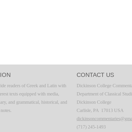
ION
CONTACT US
ide readers of Greek and Latin with
Dickinson College Commenta
terest texts equipped with media,
Department of Classical Stud
ary, and grammatical, historical, and
Dickinson College
c notes.
Carlisle, PA 17013 USA
dickinsoncommentaries@gma
(717) 245-1493