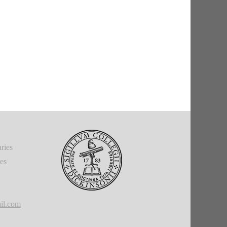
ries
ies
il.com