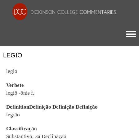
Togg
LEGIO
legio
Verbete
legiō -ōnis f.
DefinitionDefinição Definição Definição
legião
Classificação
Substantivo: 3a Declinação