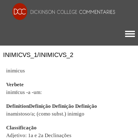
Togg
INIMICVS_1/INIMICVS_2
inimicus
Verbete
inimīcus -a -um:
DefinitionDefinição Definição Definição
inamistoso/a; (como subst.) inimigo
Classificação
Adjetivo: 1a e 2a Declinações