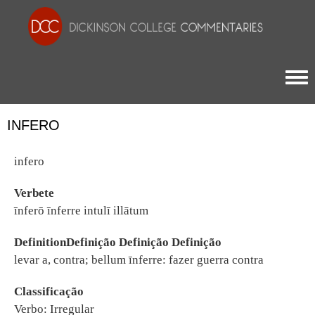
Togg
INFERO
infero
Verbete
īnferō īnferre intulī illātum
DefinitionDefinição Definição Definição
levar a, contra; bellum īnferre: fazer guerra contra
Classificação
Verbo: Irregular