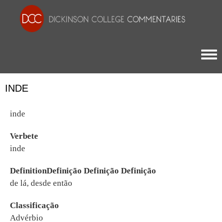
Togg
INDE
inde
Verbete
inde
DefinitionDefinição Definição Definição
de lá, desde então
Classificação
Advérbio