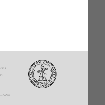
ries
ies
il.com