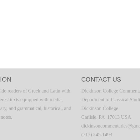
ION
CONTACT US
ide readers of Greek and Latin with
Dickinson College Commenta
terest texts equipped with media,
Department of Classical Stud
ary, and grammatical, historical, and
Dickinson College
c notes.
Carlisle, PA 17013 USA
dickinsoncommentaries@gma
(717) 245-1493