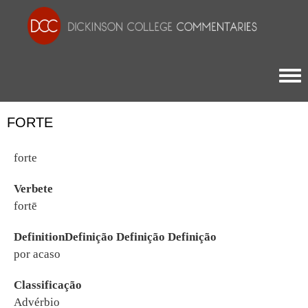
Togg
FORTE
forte
Verbete
fortē
DefinitionDefinição Definição Definição
por acaso
Classificação
Advérbio