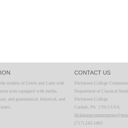
ION
CONTACT US
ide readers of Greek and Latin with
Dickinson College Commenta
terest texts equipped with media,
Department of Classical Stud
ary, and grammatical, historical, and
Dickinson College
c notes.
Carlisle, PA 17013 USA
dickinsoncommentaries@gma
(717) 245-1493