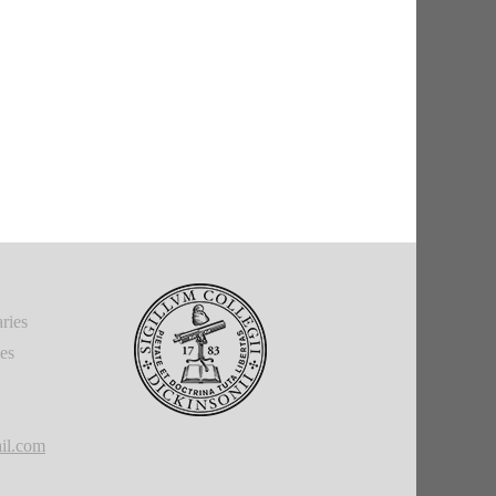
ries
ies
il.com