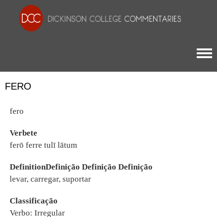
Togg
FERO
fero
Verbete
ferō ferre tulī lātum
DefinitionDefinição Definição Definição
levar, carregar, suportar
Classificação
Verbo: Irregular