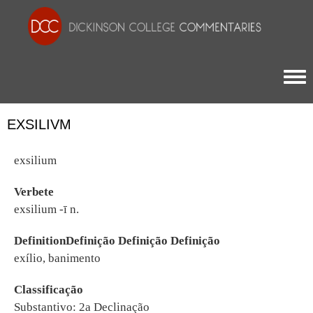
Togg
EXSILIVM
exsilium
Verbete
exsilium -ī n.
DefinitionDefinição Definição Definição
exílio, banimento
Classificação
Substantivo: 2a Declinação