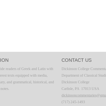
ION
CONTACT US
ide readers of Greek and Latin with
Dickinson College Commenta
terest texts equipped with media,
Department of Classical Stud
ary, and grammatical, historical, and
Dickinson College
c notes.
Carlisle, PA 17013 USA
dickinsoncommentaries@gma
(717) 245-1493