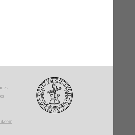
ries
ies
il.com