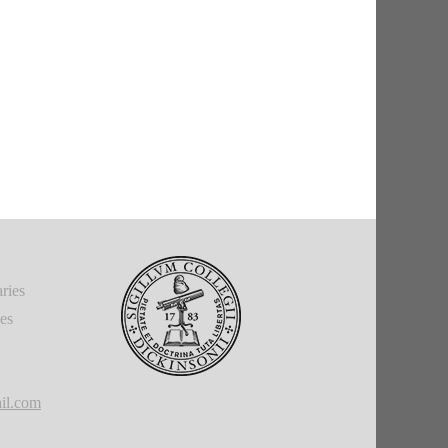
ries
ies
il.com