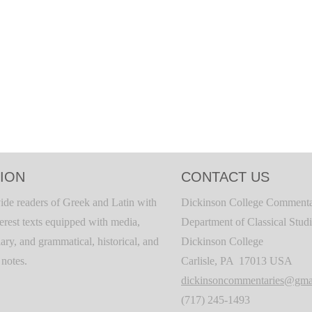
ION
CONTACT US
ide readers of Greek and Latin with
Dickinson College Commenta
terest texts equipped with media,
Department of Classical Stud
ary, and grammatical, historical, and
Dickinson College
c notes.
Carlisle, PA 17013 USA
dickinsoncommentaries@gma
(717) 245-1493