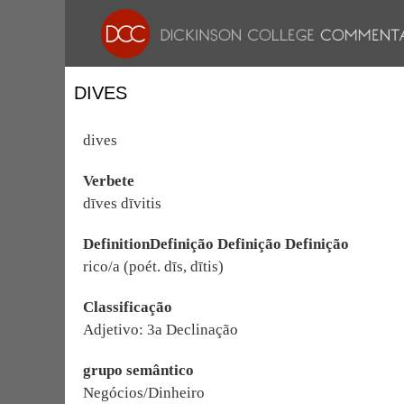
DIVES
dives
Verbete
dīves dīvitis
DefinitionDefinição Definição Definição
rico/a (poét. dīs, dītis)
Classificação
Adjetivo: 3a Declinação
grupo semântico
Negócios/Dinheiro