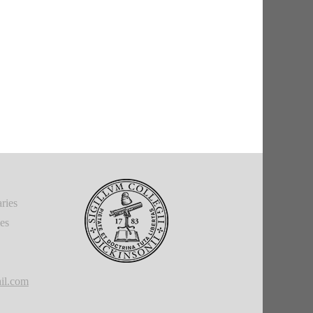
ries
ies
il.com