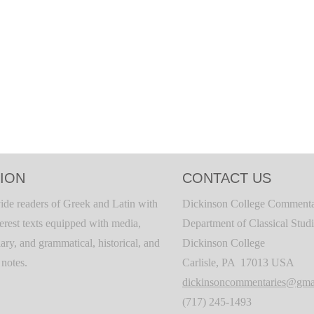
ION
CONTACT US
ide readers of Greek and Latin with
Dickinson College Commenta
terest texts equipped with media,
Department of Classical Stud
ary, and grammatical, historical, and
Dickinson College
c notes.
Carlisle, PA 17013 USA
dickinsoncommentaries@gma
(717) 245-1493