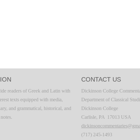
ION
CONTACT US
ide readers of Greek and Latin with
Dickinson College Commenta
terest texts equipped with media,
Department of Classical Stud
ary, and grammatical, historical, and
Dickinson College
c notes.
Carlisle, PA 17013 USA
dickinsoncommentaries@gma
(717) 245-1493