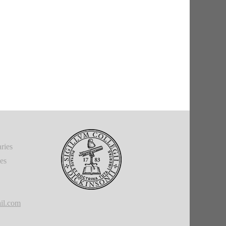
ries
ies
il.com