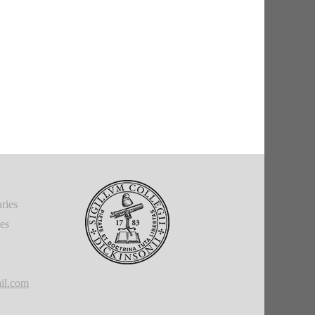
ries
ies
il.com