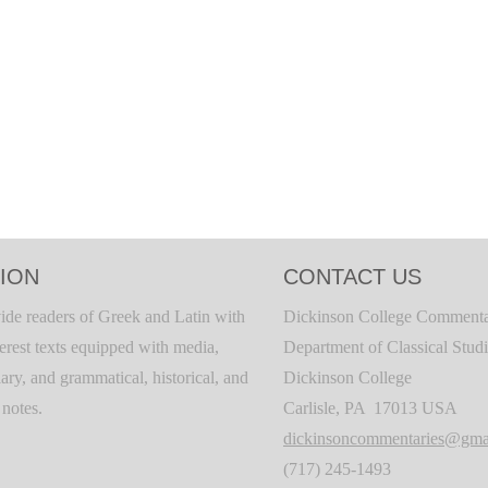
ION
CONTACT US
ide readers of Greek and Latin with
Dickinson College Commenta
terest texts equipped with media,
Department of Classical Stud
ary, and grammatical, historical, and
Dickinson College
c notes.
Carlisle, PA 17013 USA
dickinsoncommentaries@gma
(717) 245-1493