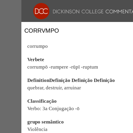
CORRVMPO
corrumpo
Verbete
corrumpō -rumpere -rūpī -ruptum
DefinitionDefinição Definição Definição
quebrar, destruir, arruinar
Classificação
Verbo: 3a Conjugação -ō
grupo semântico
Violência