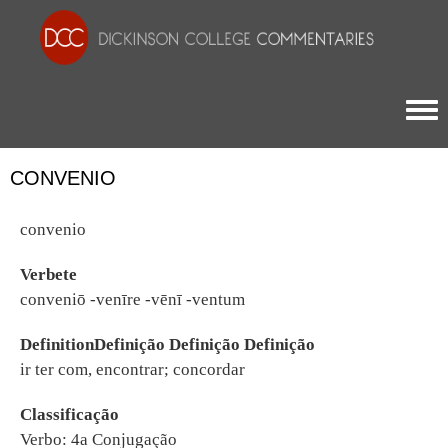
Togg
CONVENIO
convenio
Verbete
conveniō -venīre -vēnī -ventum
DefinitionDefinição Definição Definição
ir ter com, encontrar; concordar
Classificação
Verbo: 4a Conjugação