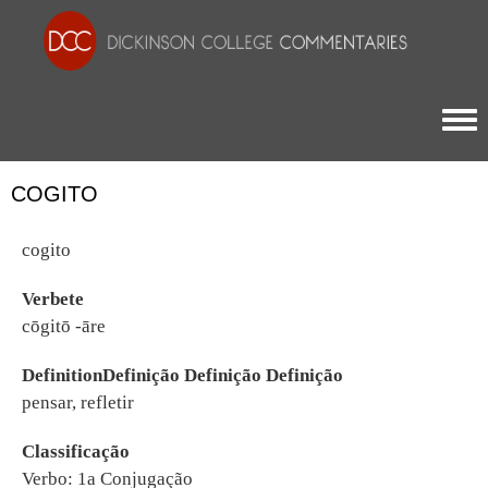
Togg
COGITO
cogito
Verbete
cōgitō -āre
DefinitionDefinição Definição Definição
pensar, refletir
Classificação
Verbo: 1a Conjugação