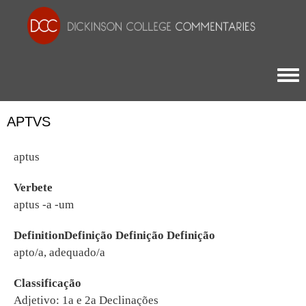
Togg
APTVS
aptus
Verbete
aptus -a -um
DefinitionDefinição Definição Definição
apto/a, adequado/a
Classificação
Adjetivo: 1a e 2a Declinações