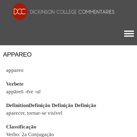
Togg
APPAREO
appareo
Verbete
appāreō -ēre -uī
DefinitionDefinição Definição Definição
aparecer, tornar-se visível
Classificação
Verbo: 2a Conjugação