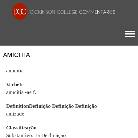
Togg
AMICITIA
amicitia
Verbete
amīcitia -ae f.
DefinitionDefinição Definição Definição
amizade
Classificação
Substantivo: 1a Declinação