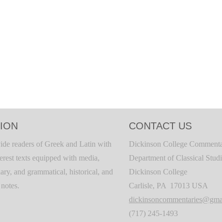
ION
CONTACT US
ide readers of Greek and Latin with
Dickinson College Commenta
terest texts equipped with media,
Department of Classical Stud
ary, and grammatical, historical, and
Dickinson College
c notes.
Carlisle, PA 17013 USA
dickinsoncommentaries@gma
(717) 245-1493