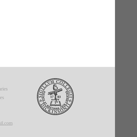
ries
ies
il.com