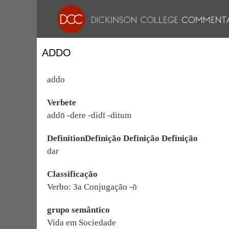
ADDO
addo
Verbete
addō -dere -didī -ditum
DefinitionDefinição Definição Definição
dar
Classificação
Verbo: 3a Conjugação -ō
grupo semântico
Vida em Sociedade