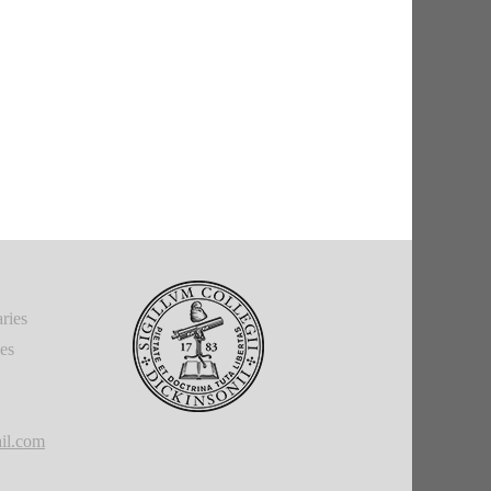
ries
ies
il.com