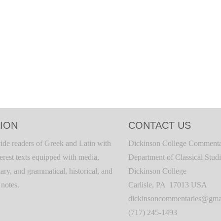
ION
CONTACT US
ide readers of Greek and Latin with
Dickinson College Commenta
terest texts equipped with media,
Department of Classical Stud
ary, and grammatical, historical, and
Dickinson College
c notes.
Carlisle, PA 17013 USA
dickinsoncommentaries@gma
(717) 245-1493