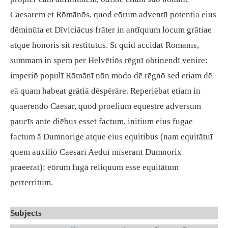
Caesarem et Rōmānōs, quod eōrum adventū potentia eius
dēminūta et Dīviciācus frāter in antīquum locum grātiae
atque honōris sit restitūtus. Sī quid accidat Rōmānīs,
summam in spem per Helvētiōs rēgnī obtinendī venire:
imperiō populī Rōmānī nōn modo dē rēgnō sed etiam dē
eā quam habeat grātiā dēspērāre. Reperiēbat etiam in
quaerendō Caesar, quod proelium equestre adversum
paucīs ante diēbus esset factum, initium eius fugae
factum ā Dumnorige atque eius equitibus (nam equitātuī
quem auxiliō Caesarī Aeduī mīserant Dumnorix
praeerat): eōrum fugā reliquum esse equitātum
perterritum.
Subjects