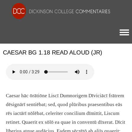
Togg
CAESAR BG 1.18 READ ALOUD (JR)
Caesar hāc ōrātiōne Liscī Dumnorigem Dīviciācī frātrem
dēsignārī sentiēbat; sed, quod plūribus praesentibus eās
rēs iactārī nōlēbat, celeriter concilium dīmittit, Liscum
retinet. Quaerit ex sōlō ea quae in conventū dīxerat. Dīcit
līberius atque audācius. Eadem sēcrētō ab aliīs quaerit;