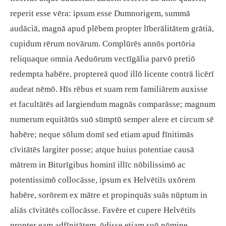
reperit esse vēra: ipsum esse Dumnorigem, summā
audāciā, magnā apud plēbem propter līberālitātem grātiā,
cupidum rērum novārum. Complūrēs annōs portōria
reliquaque omnia Aeduōrum vectīgālia parvō pretiō
redempta habēre, proptereā quod illō licente contrā licērī
audeat nēmō. Hīs rēbus et suam rem familiārem auxisse
et facultātēs ad largiendum magnās comparāsse; magnum
numerum equitātūs suō sūmptū semper alere et circum sē
habēre; neque sōlum domī sed etiam apud fīnitimās
cīvitātēs largiter posse; atque huius potentiae causā
mātrem in Biturīgibus hominī illīc nōbilissimō ac
potentissimō collocāsse, ipsum ex Helvētiīs uxōrem
habēre, sorōrem ex mātre et propinquās suās nūptum in
aliās cīvitātēs collocāsse. Favēre et cupere Helvētiīs
propter eam adfīnitātem, ōdisse etiam suō nōmine