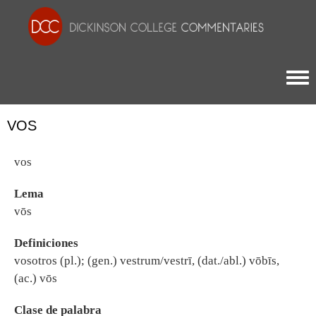
Togg
VOS
vos
Lema
vōs
Definiciones
vosotros (pl.); (gen.) vestrum/vestrī, (dat./abl.) vōbīs,
(ac.) vōs
Clase de palabra