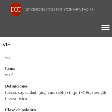
Togg
VIS
vis
Lema
vīs f.
Definiciones
fuerza, capacidad; (ac.) vim, (abl.) vī; (pl.) vīrēs, strength
fuerza física
Clase de palabra