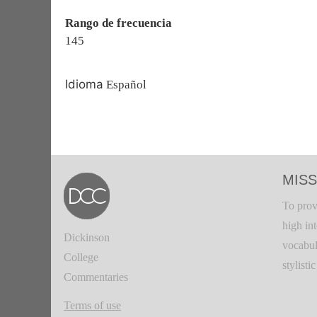
Rango de frecuencia
145
Idioma
Español
MISS
To prov
high in
Dickinson
vocabul
College
stylisti
Commentaries
Terms of use