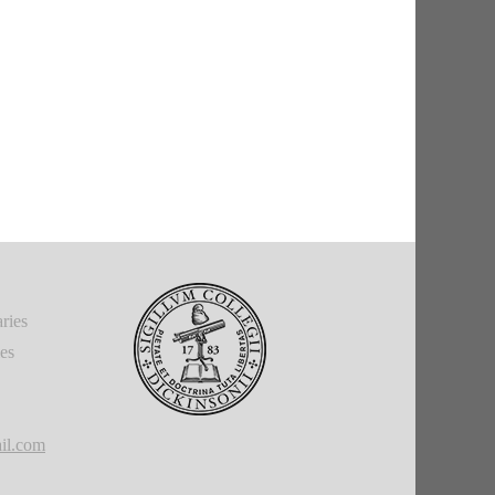
ries
ies
il.com