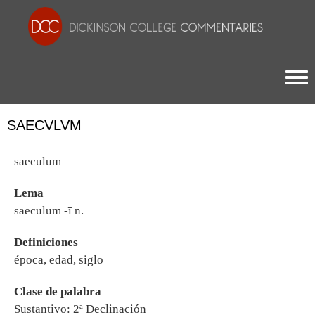
Togg
SAECVLVM
saeculum
Lema
saeculum -ī n.
Definiciones
época, edad, siglo
Clase de palabra
Sustantivo: 2ª Declinación